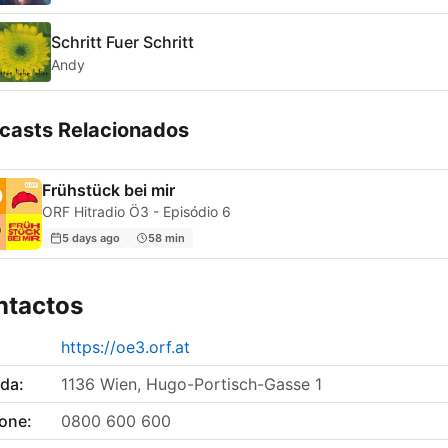
Schritt Fuer Schritt
Andy
casts Relacionados
Frühstück bei mir
ORF Hitradio Ö3 - Episódio 6
5 days ago
58 min
ntactos
https://oe3.orf.at
da:
1136 Wien, Hugo-Portisch-Gasse 1
fone:
0800 600 600