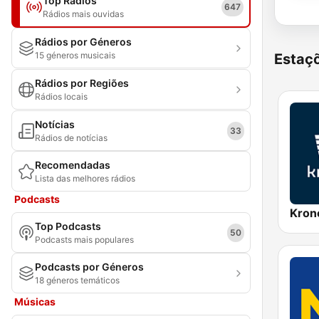
Top Rádios
647
Rádios mais ouvidas
Rádios por Géneros
15 géneros musicais
Estaçõ
Rádios por Regiões
Rádios locais
Notícias
33
Rádios de notícias
Recomendadas
Lista das melhores rádios
Podcasts
Kron
Top Podcasts
50
Podcasts mais populares
Podcasts por Géneros
18 géneros temáticos
Músicas