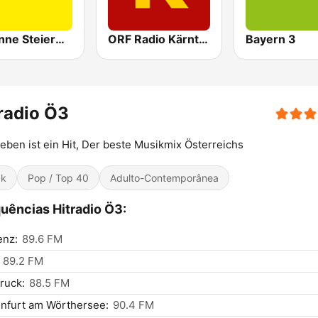
Antenne Steiermark
ORF Radio Kärnten
Bayern 3
radio Ö3
eben ist ein Hit, Der beste Musikmix Österreichs
ck
Pop / Top 40
Adulto-Contemporânea
uências Hitradio Ö3:
enz:
89.6 FM
89.2 FM
ruck:
88.5 FM
nfurt am Wörthersee:
90.4 FM