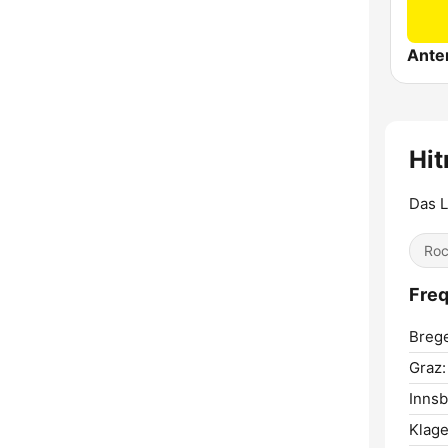
Hit
Das L
Ro
Freq
Breg
Graz:
Innsb
Klage