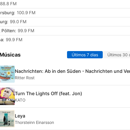
88.8 FM
rsburg:
100.9 FM
urg:
99.0 FM
 Pölten:
99.9 FM
a:
99.9 FM
 Músicas
Últimos 7 dias
Últimos 30 
Nachrichten: Ab in den Süden - Nachrichten und Ve
Ritter Rost
Turn The Lights Off (feat. Jon)
KATO
Leya
Thorsteinn Einarsson