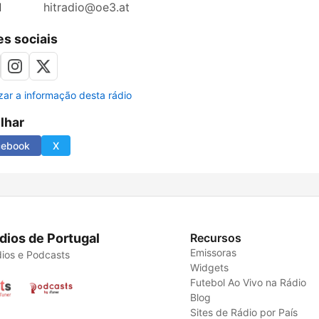
l
hitradio@oe3.at
s sociais
izar a informação desta rádio
ilhar
cebook
X
dios de Portugal
Recursos
Emissoras
ios e Podcasts
Widgets
Futebol Ao Vivo na Rádio
Blog
Sites de Rádio por País