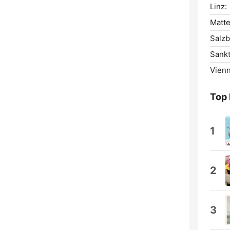
Linz:
Matte
Salzb
Sankt
Vienn
Top
1
2
3