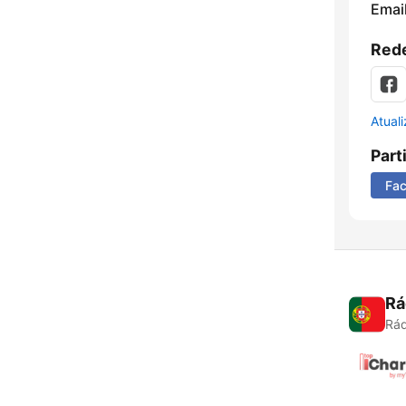
Emai
Rede
Atual
Part
Fa
Rá
Rád