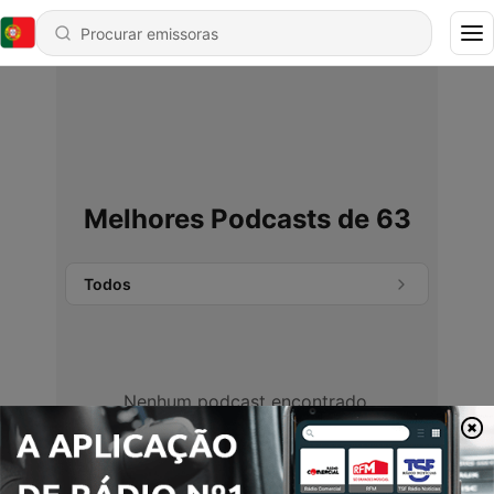
Melhores Podcasts de 63
Todos
Nenhum podcast encontrado.