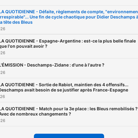
LA QUOTIDIENNE - Défaite, règlements de compte, "environnemen
irrespirable"... Une fin de cycle chaotique pour Didier Deschamps 
la tête des Bleus
026
LA QUOTIDIENNE - Espagne-Argentine : est-ce la plus belle finale
que l'on pouvait avoir ?
026
L'ÉMISSION - Deschamps-Zidane : d'une à l'autre ?
026
LA QUOTIDIENNE - Sortie de Rabiot, maintien des 4 offensifs...
Deschamps avait besoin de se justifier après France-Espagne
026
LA QUOTIDIENNE - Match pour la 3e place : les Bleus remobilisés ?
Avec de nombreux changements ?
026