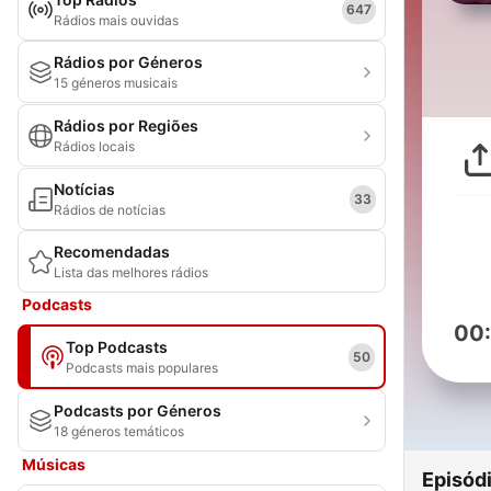
647
Rádios mais ouvidas
Rádios por Géneros
15 géneros musicais
Rádios por Regiões
Rádios locais
Notícias
33
Rádios de notícias
Recomendadas
Lista das melhores rádios
Podcasts
00
Top Podcasts
50
Podcasts mais populares
Podcasts por Géneros
18 géneros temáticos
Músicas
Episód