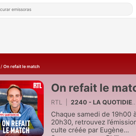
On refait le match
On refait le mat
RTL
|
2240 - LA QUOTIDIENNE - Défaite, règlements de compte, "environnement irrespirable"... Une fin de cycle chaotique pour Didier Deschamps à la tête des Bleus
Chaque samedi de 19h00 
20h30, retrouvez l’émissio
culte créée par Eugène