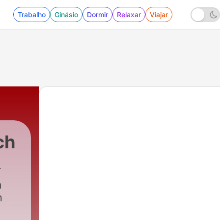
Trabalho
Ginásio
Dormir
Relaxar
Viajar
ch
à
n