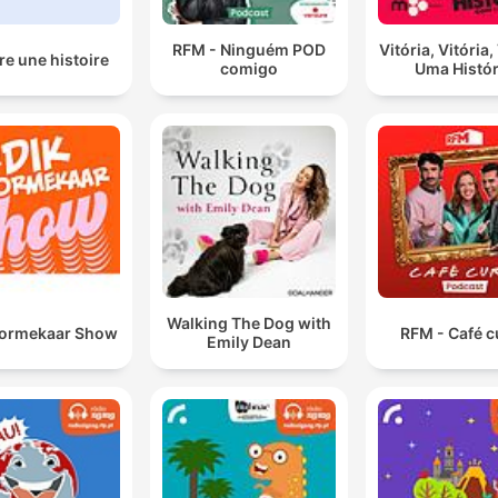
RFM - Ninguém POD
Vitória, Vitória
e une histoire
comigo
Uma Histór
Walking The Dog with
oormekaar Show
RFM - Café c
Emily Dean