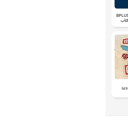
‌BPLUS لاس پادکست
تاب
Ισ