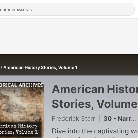
American History Stories, Volume 1
American Histo
Stories, Volume
Frederick Starr
|
30 - Narrative of the Life of Mrs. Mary Jemison-James E. Seaver
Dive into the captivating w