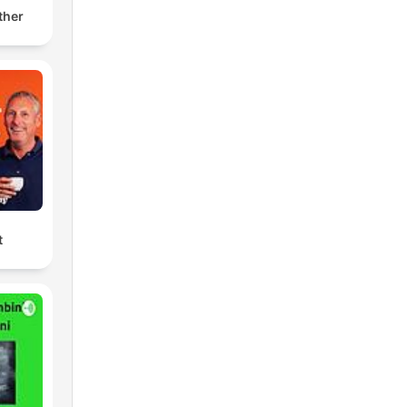
ther
t