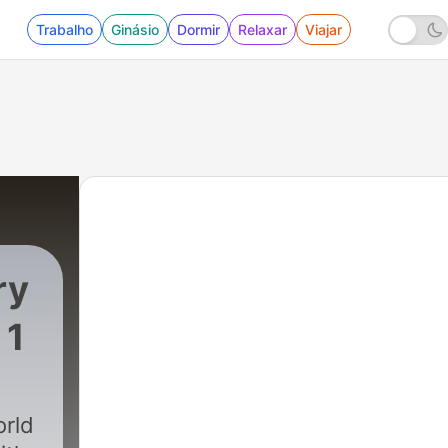
Trabalho
Ginásio
Dormir
Relaxar
Viajar
ry
 1
orld