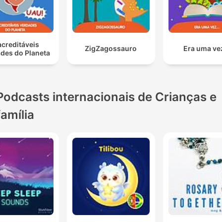
acreditáveis
ZigZagossauro
Era uma vez
des do Planeta
Podcasts internacionais de Crianças e
família