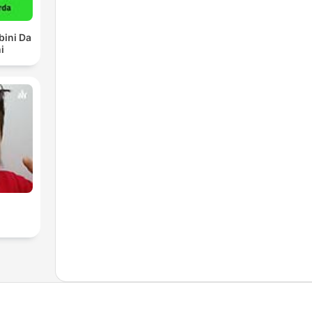
bini Da
i