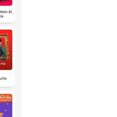
, Vem Aí
ia
urto