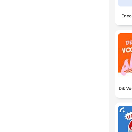
Encor
Dik V