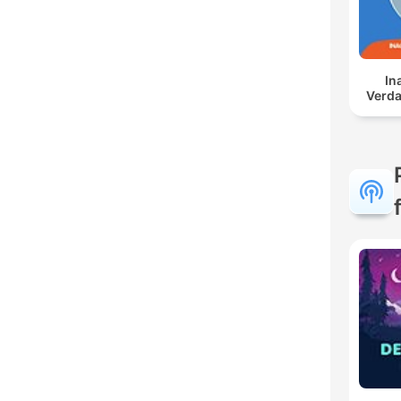
In
Verda