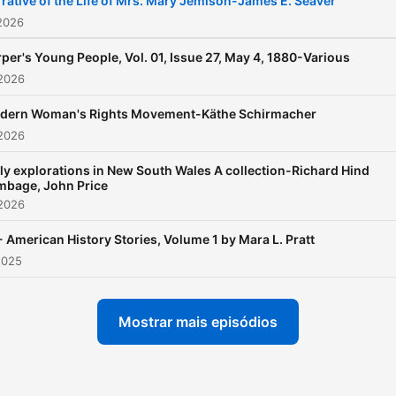
rative of the Life of Mrs. Mary Jemison-James E. Seaver
2026
per's Young People, Vol. 01, Issue 27, May 4, 1880-Various
 2026
dern Woman's Rights Movement-Käthe Schirmacher
 2026
ly explorations in New South Wales A collection-Richard Hind
bage, John Price
 2026
- American History Stories, Volume 1 by Mara L. Pratt
2025
Mostrar mais episódios